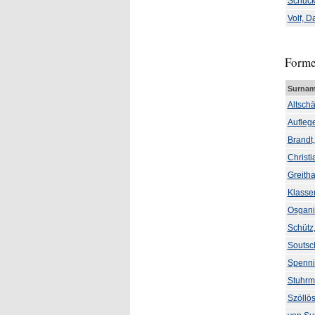
Schuck
Volf, D
Forme
Surnam
Altsch
Aufleg
Brandt,
Christ
Greith
Klasse
Osgani
Schütz
Soutsc
Spenni
Stuhrm
Szöllös