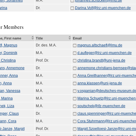
ert, Johannes
M.A.
johannes.schuckert@lmu.de
arina
Dr.
Darina.Volf@lrz.uni-muenchen.de
r Members
e, First name
Title
Email
äfl, Magnus
Dr. des. M.A.
magnus.altschaefl@lmu.de
er, Dominik
M.A.
d.aufleger@lrz.uni-muenchen.de
 Christina
Prof. Dr.
christina.brandt@uni-jena.de
ians, Annemone
Dr.
annemone.christians-bernsee@stad
anner, Anna
M.A.
Anna.Greithanner@lrz.uni-muench
n, Anna
M.A.
anna.klassen@uni-jena.de
an, Vanessa
M.A.
v.osganian@deutsches-museum.d
, Marina
M.A.
Marina.Schuetz@lrz.uni-muenchen
hek, Liza
M.A.
soutschek@ifz-muenchen.de
nger, Claus
Dr.
claus.spenninger@lrz.uni-muench
ann, Cora
M.A.
Cora.Stuhrmann@lrz.uni-muenche
i-Janze, Margit
Prof. Dr.
Margit.Szoelloesi-Janze@lrz.uni-