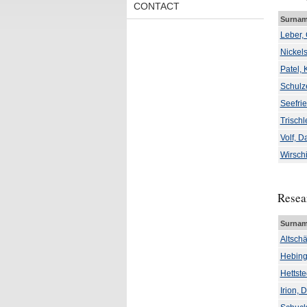
CONTACT
Surnam
Leber, 
Nickels
Patel, 
Schulz
Seefrie
Trischl
Volf, D
Wirsch
Resear
Surnam
Altsch
Hebing
Hettste
Irion, 