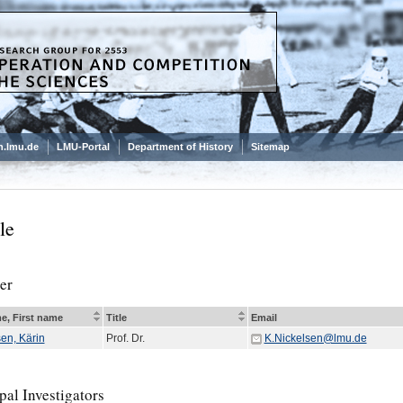
.lmu.de
LMU-Portal
Department of History
Sitemap
le
er
e, First name
Title
Email
en, Kärin
Prof. Dr.
K.Nickelsen@lmu.de
pal Investigators