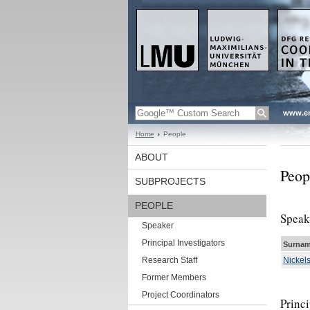
www.en
Home
People
ABOUT
Peop
SUBPROJECTS
PEOPLE
Speak
Speaker
Principal Investigators
Surnam
Research Staff
Nickels
Former Members
Project Coordinators
Princi