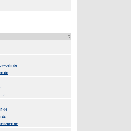
t-koeln.de
en.de
e
.de
en.de
n.de
muenchen.de