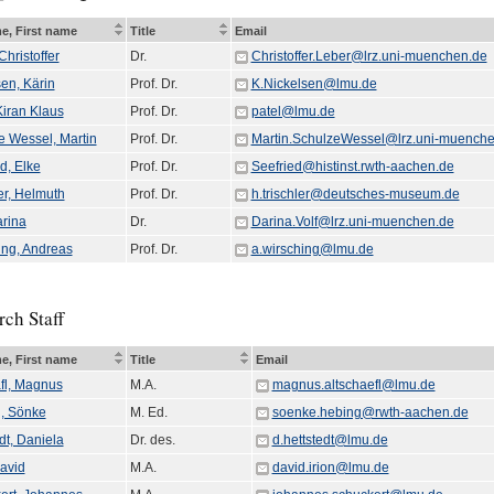
e, First name
Title
Email
Christoffer
Dr.
Christoffer.Leber@lrz.uni-muenchen.de
en, Kärin
Prof. Dr.
K.Nickelsen@lmu.de
Kiran Klaus
Prof. Dr.
patel@lmu.de
e Wessel, Martin
Prof. Dr.
Martin.SchulzeWessel@lrz.uni-muenche
d, Elke
Prof. Dr.
Seefried@histinst.rwth-aachen.de
er, Helmuth
Prof. Dr.
h.trischler@deutsches-museum.de
arina
Dr.
Darina.Volf@lrz.uni-muenchen.de
ing, Andreas
Prof. Dr.
a.wirsching@lmu.de
ch Staff
e, First name
Title
Email
äfl, Magnus
M.A.
magnus.altschaefl@lmu.de
, Sönke
M. Ed.
soenke.hebing@rwth-aachen.de
dt, Daniela
Dr. des.
d.hettstedt@lmu.de
David
M.A.
david.irion@lmu.de